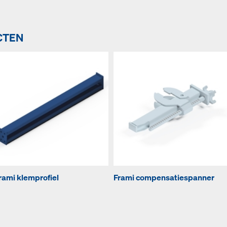
CTEN
rami klemprofiel
Frami compensatiespanner