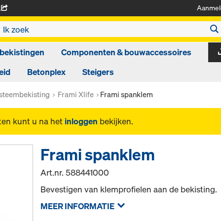
Aanmel
A
bekistingen
Componenten & bouwaccessoires
eid
Betonplex
Steigers
steembekisting
Frami Xlife
Frami spanklem
ten kunt u na het
inloggen
bekijken.
Frami spanklem
Art.nr.
588441000
Bevestigen van klemprofielen aan de bekisting.
MEER INFORMATIE