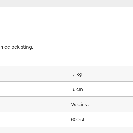
n de bekisting.
1,1 kg
16 cm
Verzinkt
600 st.