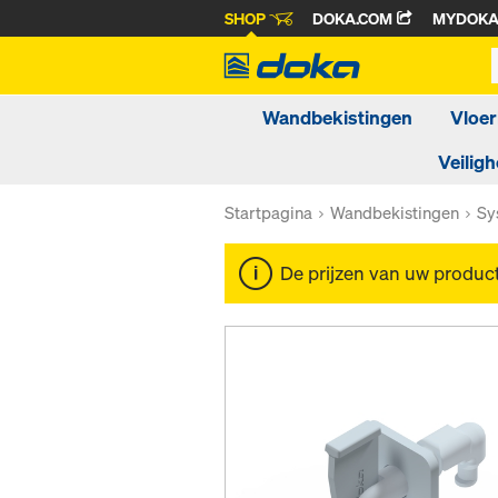
SHOP
DOKA.COM
MYDOK
Wandbekistingen
Vloer
Veiligh
Startpagina
Wandbekistingen
Sy
De prijzen van uw produc