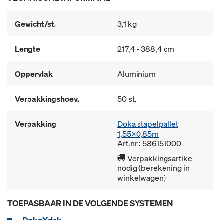
Gewicht/st.
3,1 kg
Lengte
217,4 - 388,4 cm
Oppervlak
Aluminium
Verpakkingshoev.
50 st.
Verpakking
Doka stapelpallet
1,55x0,85m
Art.nr.: 586151000
Verpakkingsartikel
nodig (berekening in
winkelwagen)
TOEPASBAAR IN DE VOLGENDE SYSTEMEN
DokaXdek