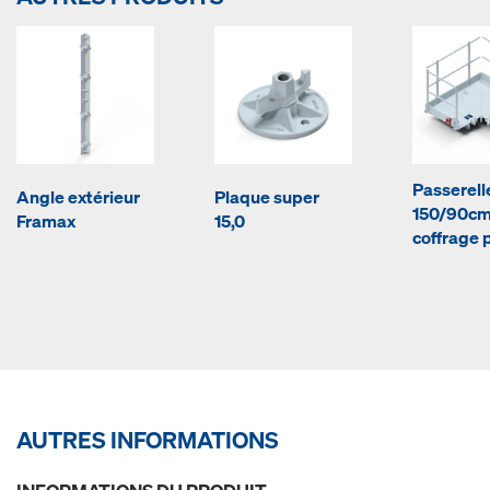
Passerell
Angle extérieur
Plaque super
150/90cm
Framax
15,0
coffrage 
AUTRES INFORMATIONS