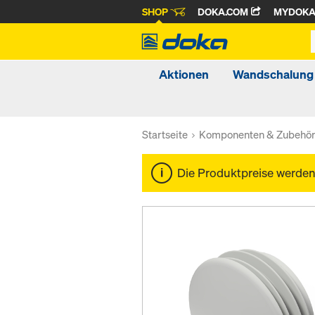
SHOP
DOKA.COM
MYDOK
Aktionen
Wandschalung
Startseite
Komponenten & Zubehö
Die Produktpreise werde