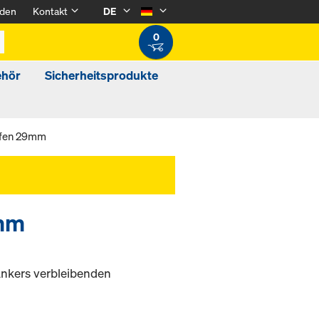
den
Kontakt
DE
0
ehör
Sicherheitsprodukte
pfen 29mm
9mm
ankers verbleibenden