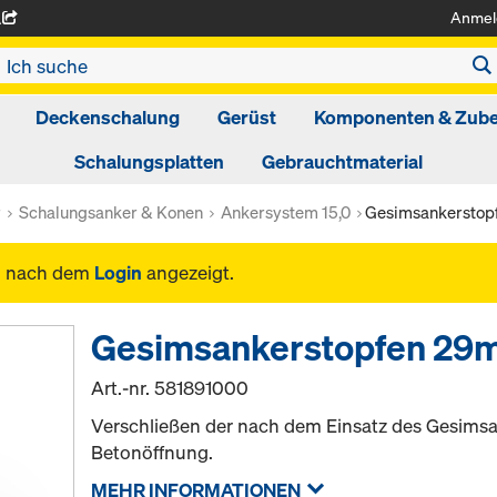
Anmel
A
Deckenschalung
Gerüst
Komponenten & Zub
Schalungsplatten
Gebrauchtmaterial
r
Schalungsanker & Konen
Ankersystem 15,0
Gesimsankersto
n nach dem
Login
angezeigt.
Gesimsankerstopfen 2
Art.-nr.
581891000
Verschließen der nach dem Einsatz des Gesims
Betonöffnung.
MEHR INFORMATIONEN