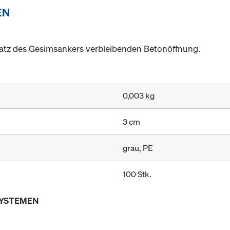
EN
atz des Gesimsankers verbleibenden Betonöffnung.
0,003 kg
3 cm
grau, PE
100 Stk.
SYSTEMEN