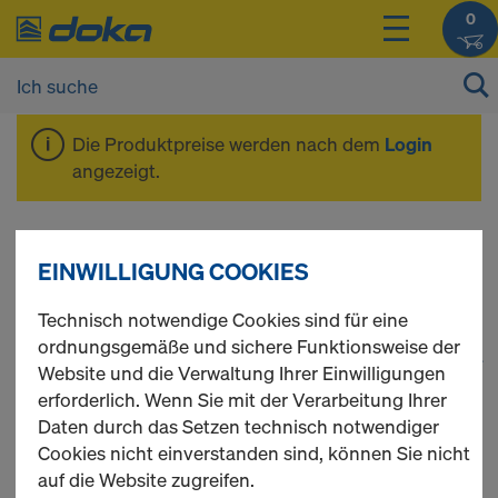
0
Die Produktpreise werden nach dem
Login
angezeigt.
Ankersystem 15,0
EINWILLIGUNG COOKIES
Technisch notwendige Cookies sind für eine
ordnungsgemäße und sichere Funktionsweise der
1
(cur
45 Produkte gefunden
Website und die Verwaltung Ihrer Einwilligungen
erforderlich. Wenn Sie mit der Verarbeitung Ihrer
Meist gesucht
Daten durch das Setzen technisch notwendiger
Cookies nicht einverstanden sind, können Sie nicht
auf die Website zugreifen.
Ankerstab 15,0mm verzinkt