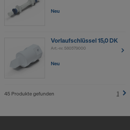
Neu
Vorlaufschlüssel 15,0 DK
Art.-nr.
580579000
Neu
1
(cur
45 Produkte gefunden