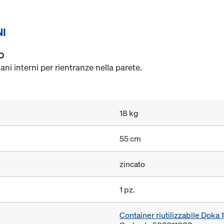
NI
O
ni interni per rientranze nella parete.
18 kg
55 cm
zincato
1 pz.
Container riutilizzabile Dok