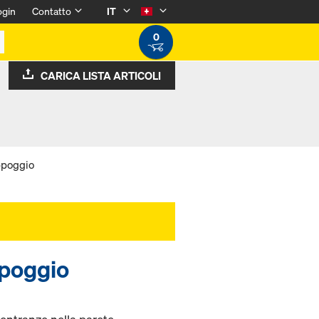
ogin
Contatto
IT
0
CARICA LISTA ARTICOLI
ppoggio
ppoggio