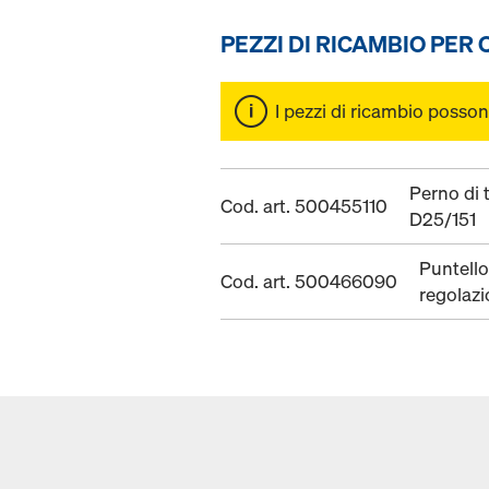
PEZZI DI RICAMBIO PER
I pezzi di ricambio posson
Perno di 
Cod. art. 500455110
D25/151
Puntello
Cod. art. 500466090
regolaz