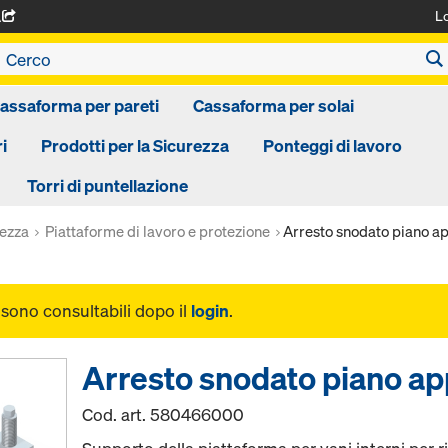
L
A
assaforma per pareti
Cassaforma per solai
i
Prodotti per la Sicurezza
Ponteggi di lavoro
Torri di puntellazione
rezza
Piattaforme di lavoro e protezione
Arresto snodato piano a
i sono consultabili dopo il
login
.
Arresto snodato piano a
Cod. art.
580466000