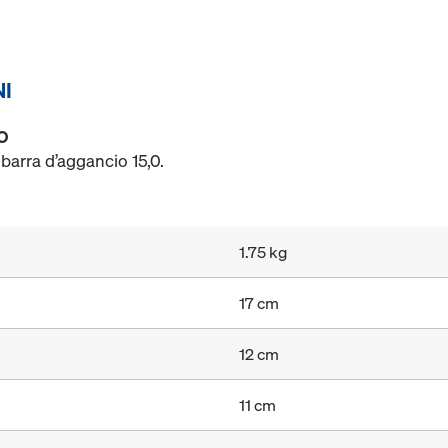
NI
O
 barra d’aggancio 15,0.
1.75 kg
17 cm
12 cm
11 cm