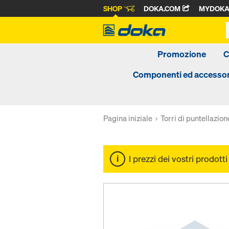
SHOP
DOKA.COM
MYDOK
Promozione
C
Componenti ed accessor
Pagina iniziale
Torri di puntellazion
I prezzi dei vostri prodott