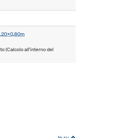
a 1,20x0,80m
to (Calcolo all'interno del
In su