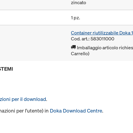
zincato
1 pz.
Container riutilizzabile Dok
Cod. art.: 583011000
Imballaggio articolo richies
Carrello)
STEMI
uzioni per il download
.
mazioni per l'utente) in
Doka Download Centre
.