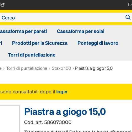
L
A
assaforma per pareti
Cassaforma per solai
i
Prodotti per la Sicurezza
Ponteggi di lavoro
Torri di puntellazione
e
Torri di puntellazione
Staxo 100
Piastra a giogo 15,0
i sono consultabili dopo il
login
.
Piastra a giogo 15,0
Cod. art.
586073000