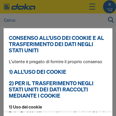
0
CONSENSO ALL’USO DEI COOKIE E AL
I prezzi dei vostri prodotti sono consultabili
TRASFERIMENTO DEI DATI NEGLI
dopo il
login
.
STATI UNITI
L'utente è pregato di fornire il proprio consenso
Clutches
1) ALL’USO DEI COOKIE
2) PER IL TRASFERIMENTO NEGLI
STATI UNITI DEI DATI RACCOLTI
Trovati 11 prodotti
MEDIANTE I COOKIE
Più ricercato
1) Uso dei cookie
Doka GmbH utilizza cookie e applicazioni di terzi.