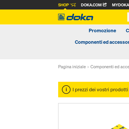
SHOP
DOKA.COM
MYDOK
Promozione
C
Componenti ed accessor
Pagina iniziale
Componenti ed acce
I prezzi dei vostri prodott