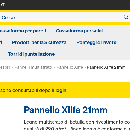
L
A
assaforma per pareti
Cassaforma per solai
i
Prodotti per la Sicurezza
Ponteggi di lavoro
Torri di puntellazione
ssori
Pannelli multistrato
Pannello Xlife
Pannello Xlife 21mm
i sono consultabili dopo il
login
.
Pannello Xlife 21mm
Legno multistrato di betulla con rivestimento con 
qualità di 220 g/m². L'incollaggio è conforme ai 