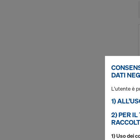
CONSENS
DATI NEG
L'utente è p
1) ALL’U
2) PER I
RACCOLT
1) Uso dei c