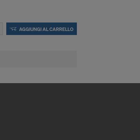
o, non offrono
iti consiste in
AGGIUNGI AL CARRELLO
tensi a fini di
nabili nei
indirizzi IP
licazioni: