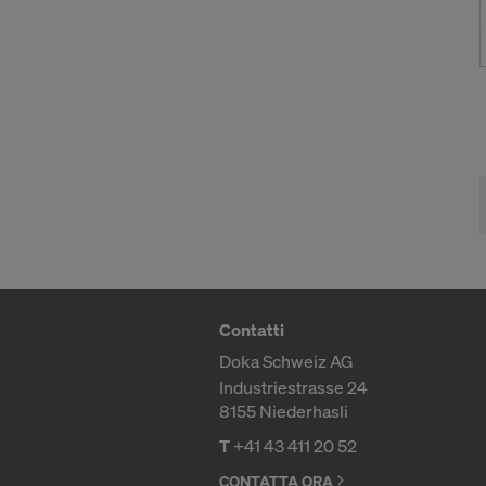
dati persona
un livello a
Per l’utente,
particolare n
controllo e s
confronti di
I dati person
(“indirizzo p
Collaboriamo
Facebo
Contatti
Google 
Doka Schweiz AG
MaxMind
Industriestrasse 24
Microso
8155 Niederhasli
Monotyp
Rocket 
T
+41 43 411 20 52
Sketchfa
CONTATTA ORA