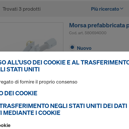
Trovati 3 prodotti
Più ricercato
Morsa prefabbricata p
Cod. art.
580694000
Nuovo
Usato
O ALL’USO DEI COOKIE E AL TRASFERIMENTO
LI STATI UNITI
regato di fornire il proprio consenso
SO DEI COOKIE
Quantità
L TRASFERIMENTO NEGLI STATI UNITI DEI DATI
I MEDIANTE I COOKIE
Piattaforma di carico
ookie
Cod. art.
586390000