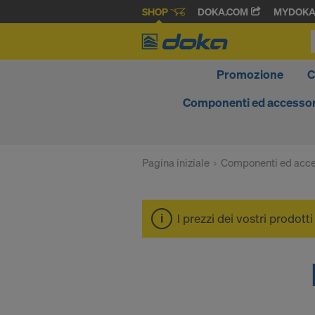
SHOP
DOKA.COM
MYDOK
Promozione
C
Componenti ed accessor
Pagina iniziale
Componenti ed acce
I prezzi dei vostri prodott