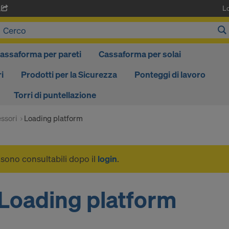
L
A
assaforma per pareti
Cassaforma per solai
i
Prodotti per la Sicurezza
Ponteggi di lavoro
Torri di puntellazione
ssori
Loading platform
i sono consultabili dopo il
login
.
Loading platform