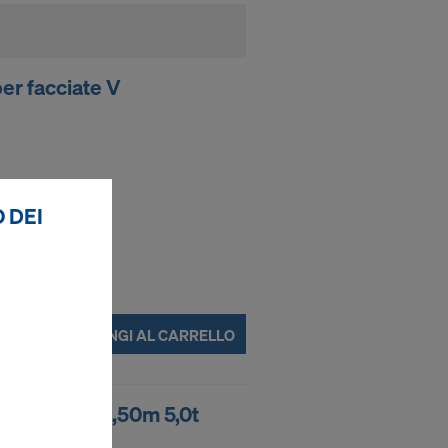
er facciate V
 DEI
AGGIUNGI AL CARRELLO
 Doka 2,95x4,50m 5,0t