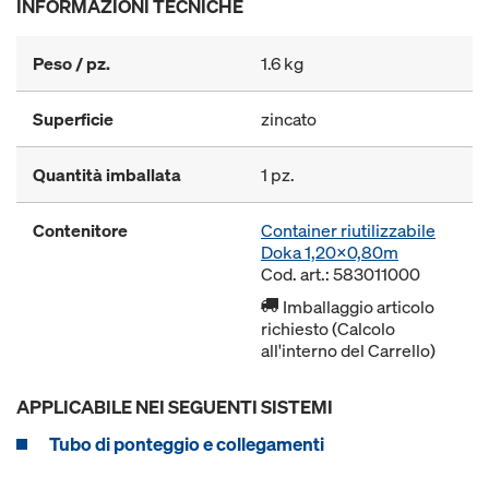
INFORMAZIONI TECNICHE
Peso / pz.
1.6 kg
Superficie
zincato
Quantità imballata
1 pz.
Contenitore
Container riutilizzabile
Doka 1,20x0,80m
Cod. art.: 583011000
Imballaggio articolo
richiesto (Calcolo
all'interno del Carrello)
APPLICABILE NEI SEGUENTI SISTEMI
Tubo di ponteggio e collegamenti