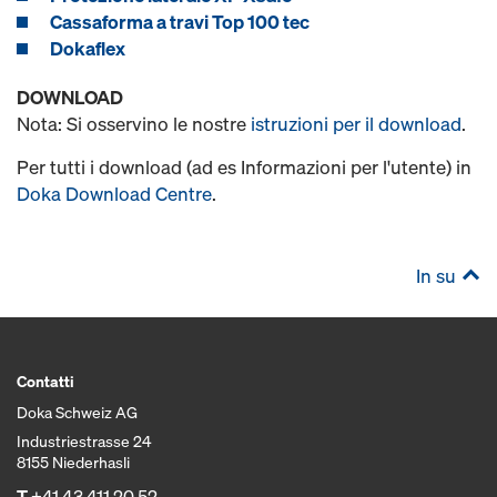
Cassaforma a travi Top 100 tec
Dokaflex
DOWNLOAD
Nota: Si osservino le nostre
istruzioni per il download
.
Per tutti i download (ad es Informazioni per l'utente) in
Doka Download Centre
.
In su
Contatti
Doka Schweiz AG
Industriestrasse 24
8155 Niederhasli
T
+41 43 411 20 52