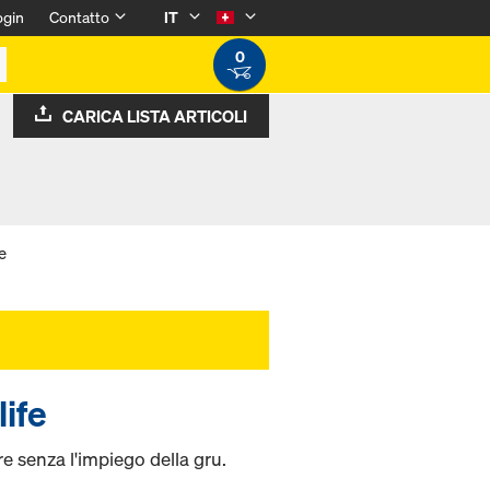
ogin
Contatto
IT
0
CARICA LISTA ARTICOLI
e
life
e senza l'impiego della gru.