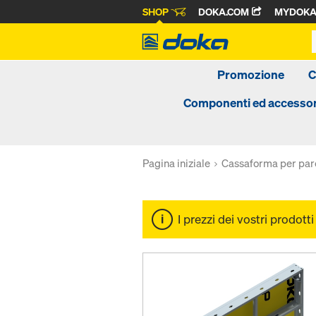
SHOP
DOKA.COM
MYDOK
Promozione
C
Componenti ed accessor
Pagina iniziale
Cassaforma per par
I prezzi dei vostri prodott