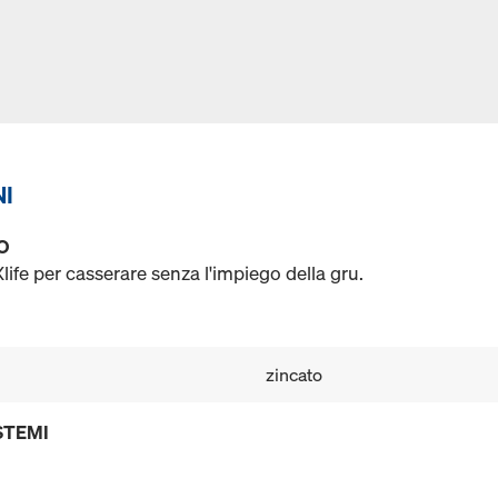
NI
O
ife per casserare senza l'impiego della gru.
zincato
STEMI