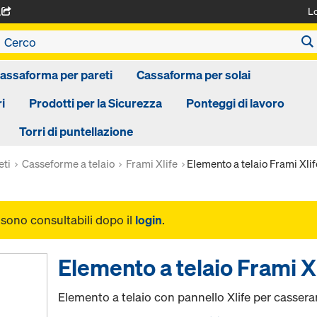
L
A
assaforma per pareti
Cassaforma per solai
i
Prodotti per la Sicurezza
Ponteggi di lavoro
Torri di puntellazione
eti
Casseforme a telaio
Frami Xlife
Elemento a telaio Frami Xlif
i sono consultabili dopo il
login
.
Elemento a telaio Frami X
Elemento a telaio con pannello Xlife per casserar