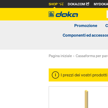
SHOP
DOKA.COM
MYDOK
Promozione
C
Componenti ed accessor
Pagina iniziale
Cassaforma per par
I prezzi dei vostri prodott