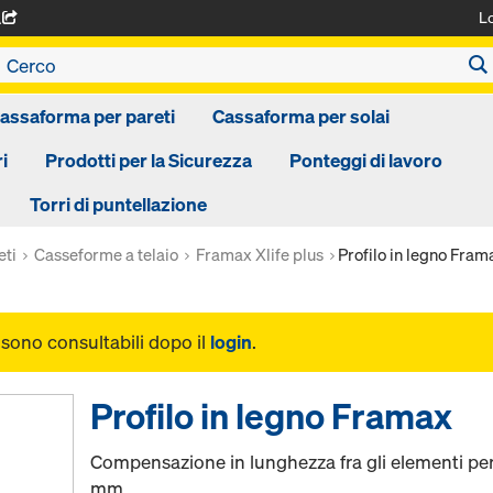
L
A
assaforma per pareti
Cassaforma per solai
i
Prodotti per la Sicurezza
Ponteggi di lavoro
Torri di puntellazione
eti
Casseforme a telaio
Framax Xlife plus
Profilo in legno Fram
i sono consultabili dopo il
login
.
Profilo in legno Framax
Compensazione in lunghezza fra gli elementi per
mm.