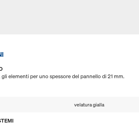
NI
O
gli elementi per uno spessore del pannello di 21 mm.
velatura gialla
STEMI