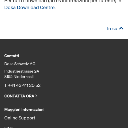
Per tutti i download (ad es Informazioni per l'utente) in
Doka Download Centre
.
In su
Contatti
Doka Schweiz AG
Industriestrasse 24
8155 Niederhasli
T
+41 43 411 20 52
CONTATTA ORA
Maggiori informazioni
Online Support