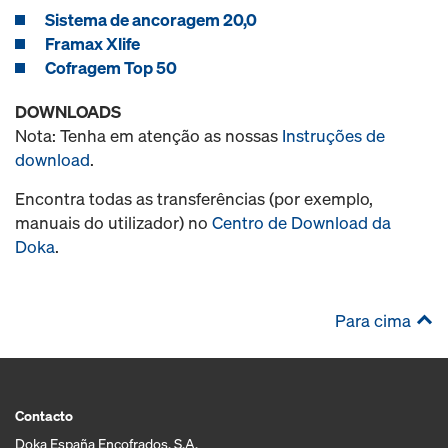
Sistema de ancoragem 20,0
Framax Xlife
Cofragem Top 50
DOWNLOADS
Nota: Tenha em atenção as nossas
Instruções de
download
.
Encontra todas as transferências (por exemplo,
manuais do utilizador) no
Centro de Download da
Doka
.
Para cima
Contacto
Doka España Encofrados, S.A.