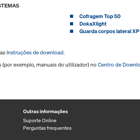
ISTEMAS
Cofragem Top 50
DokaXlight
Guarda corpos lateral XP
sas
Instruções de download
.
s (por exemplo, manuais do utilizador) no
Centro de Downl
Outras informações
Suporte Online
Perguntas frequentes