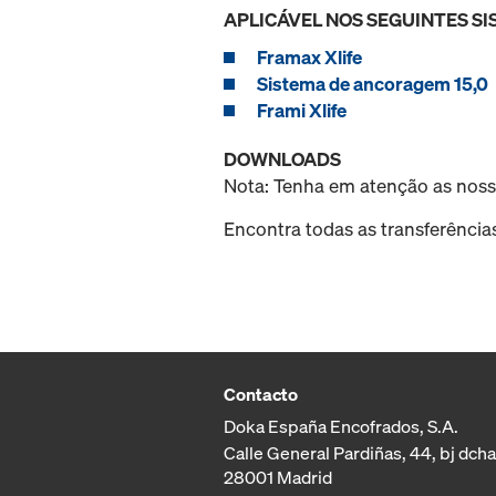
APLICÁVEL NOS SEGUINTES S
Framax Xlife
Sistema de ancoragem 15,0
Frami Xlife
DOWNLOADS
Nota: Tenha em atenção as nos
Encontra todas as transferência
Contacto
Doka España Encofrados, S.A.
Calle General Pardiñas, 44, bj dcha
28001 Madrid