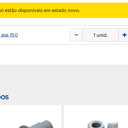
só estão disponíveis em estado novo.
Quantidade
 asa 15,0
DOS