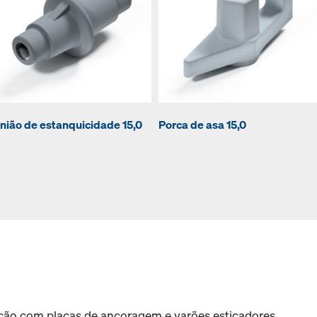
nião de estanquicidade 15,0
Porca de asa 15,0
ação com placas de ancoragem e varões esticadores.