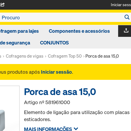
Iniciar ses
A
fragem para lajes
Componentes e acessórios
 de segurança
CONJUNTOS
s
Cofragens de vigas
Cofragem Top 50
Porca de asa 15,0
seus produtos após
Iniciar sessão
.
Porca de asa 15,0
Artigo nº
581961000
Elemento de ligação para utilização com placa
esticadores.
MAIS INFORMAÇÕES