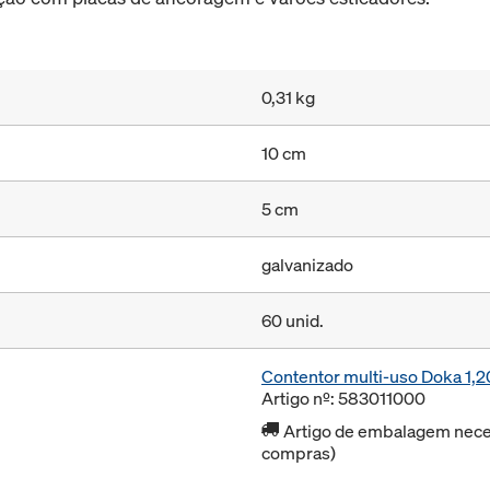
0,31 kg
10 cm
5 cm
galvanizado
60 unid.
Contentor multi-uso Doka 1
Artigo nº: 583011000
Artigo de embalagem neces
compras)