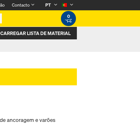
são
Contacto
PT
0
CARREGAR LISTA DE MATERIAL
s de ancoragem e varões