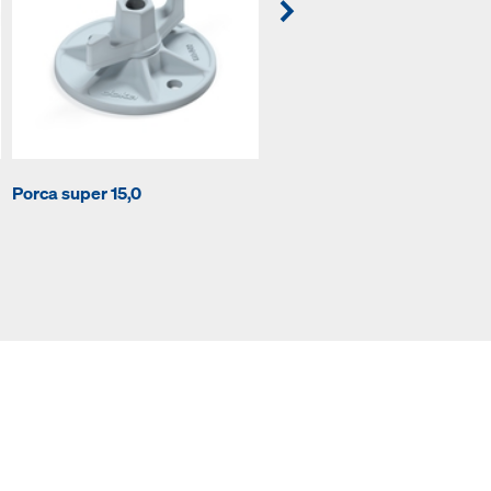
Porca super 15,0
Varão esticador 15,0mm gal