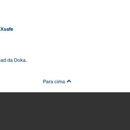
 Xsafe
oad da Doka
.
Para cima