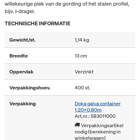
willekeurige plek van de gording of het stalen profiel,
bijv. I-drager.
TECHNISCHE INFORMATIE
Gewicht/st.
1,14 kg
Breedte
13 cm
Oppervlak
Verzinkt
Verpakkingshoev.
400 st.
Verpakking
Doka galva container
1,20x0,80m
Art.nr.: 583011000
Verpakkingsartikel
nodig (berekening in
winkelwagen)