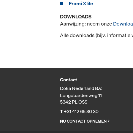
Frami Xlife
DOWNLOADS
Aanwijzing: neem onze
Downloa
Alle downloads (bijv. informatie 
Contact
Doka Nederland B.V.
Longobardenweg 11
5342 PL OSS
T
+31 412 65 30 30
NU CONTACT OPNEMEN