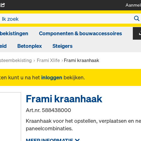
Aanmel
A
bekistingen
Componenten & bouwaccessoires
eid
Betonplex
Steigers
steembekisting
Frami Xlife
Frami kraanhaak
ten kunt u na het
inloggen
bekijken.
Frami kraanhaak
Art.nr.
588438000
Kraanhaak voor het opstellen, verplaatsen en n
paneelcombinaties.
MEER INFORMATIE