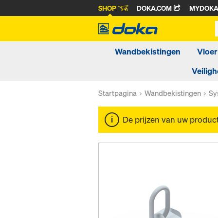
SHOP
DOKA.COM
MYDOK
Wandbekistingen
Vloer
Veiligh
Startpagina
Wandbekistingen
Sy
De prijzen van uw produc