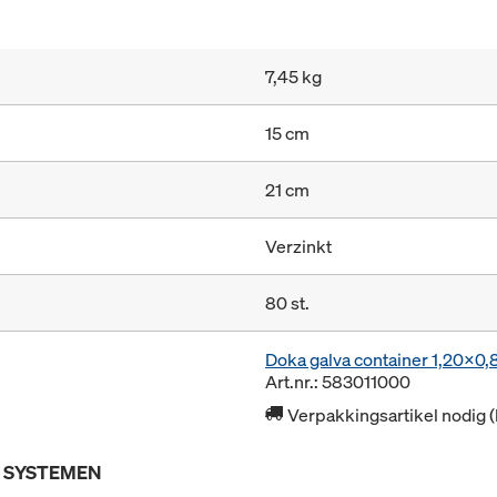
7,45 kg
15 cm
21 cm
Verzinkt
80 st.
Doka galva container 1,20x0
Art.nr.: 583011000
Verpakkingsartikel nodig 
E SYSTEMEN