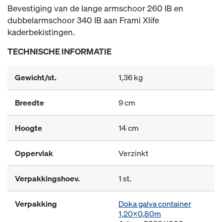
Bevestiging van de lange armschoor 260 IB en
dubbelarmschoor 340 IB aan Frami Xlife
kaderbekistingen.
TECHNISCHE INFORMATIE
Gewicht/st.
1,36 kg
Breedte
9 cm
Hoogte
14 cm
Oppervlak
Verzinkt
Verpakkingshoev.
1 st.
Verpakking
Doka galva container
1,20x0,80m