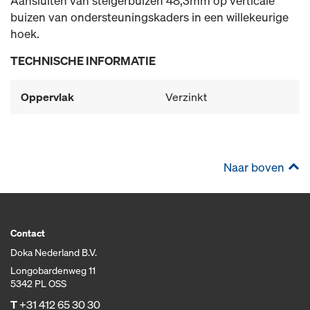
Aansluiten van steigerbuizen 48,3mm op verticale
buizen van ondersteuningskaders in een willekeurige
hoek.
TECHNISCHE INFORMATIE
Oppervlak
Verzinkt
Naar boven
Contact
Doka Nederland B.V.
Longobardenweg 11
5342 PL OSS
T
+31 412 65 30 30