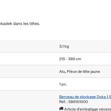
kadek dans les têtes.
3,1 kg
215 - 386 cm
Alu, Pièce de tête jaune
1 pc.
Berceau de stockage Doka 1
Réf. : 586151000
Article d'emballage nécessa