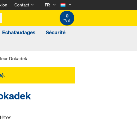
xion
Contact
FR
0
Echafaudages
Sécurité
uteur Dokadek
e)
.
Dokadek
têtes.