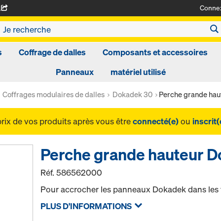
Conne
A
s
Coffrage de dalles
Composants et accessoires
Panneaux
matériel utilisé
Coffrages modulaires de dalles
Dokadek 30
Perche grande ha
prix de vos produits après vous être
connecté(e)
ou
inscrit(
Perche grande hauteur 
Réf.
586562000
Pour accrocher les panneaux Dokadek dans les 
PLUS D'INFORMATIONS