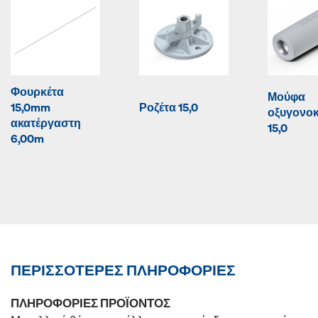
Φουρκέτα
Μούφα
15,0mm
Ροζέτα 15,0
οξυγονο
ακατέργαστη
15,0
6,00m
ΠΕΡΙΣΣΌΤΕΡΕΣ ΠΛΗΡΟΦΟΡΊΕΣ
ΠΛΗΡΟΦΟΡΊΕΣ ΠΡΟΪΌΝΤΟΣ