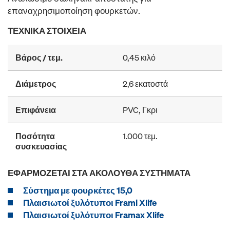
επαναχρησιμοποίηση φουρκετών.
ΤΕΧΝΙΚΆ ΣΤΟΙΧΕΊΑ
Βάρος / τεμ.
0,45 κιλό
Διάμετρος
2,6 εκατοστά
Επιφάνεια
PVC, Γκρι
Ποσότητα
1.000 τεμ.
συσκευασίας
ΕΦΑΡΜΌΖΕΤΑΙ ΣΤΑ ΑΚΌΛΟΥΘΑ ΣΥΣΤΉΜΑΤΑ
Σύστημα με φουρκέτες 15,0
Πλαισιωτοί ξυλότυποι Frami Xlife
Πλαισιωτοί ξυλότυποι Framax Xlife