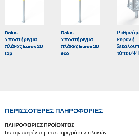
Doka-
Doka-
Ρυθμιζόμ
Υποστήριγμα
Υποστήριγμα
κεφαλή
πλάκας Eurex 20
πλάκας Eurex 20
ξεκαλου
top
eco
τύπου Ψ 
ΠΕΡΙΣΣΌΤΕΡΕΣ ΠΛΗΡΟΦΟΡΊΕΣ
ΠΛΗΡΟΦΟΡΊΕΣ ΠΡΟΪΌΝΤΟΣ
Για την ασφάλιση υποστηριγμάτων πλακών.