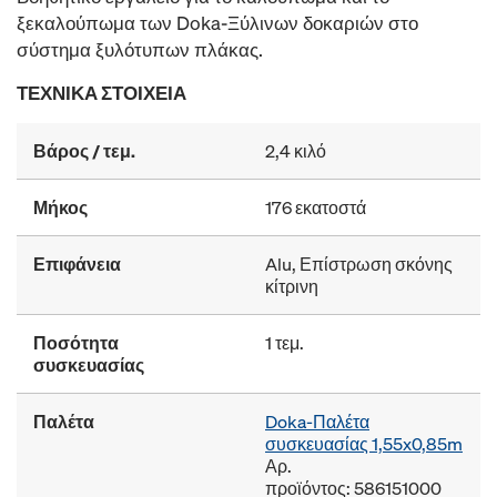
ξεκαλούπωμα των Doka-Ξύλινων δοκαριών στο
σύστημα ξυλότυπων πλάκας.
ΤΕΧΝΙΚΆ ΣΤΟΙΧΕΊΑ
Βάρος / τεμ.
2,4 κιλό
Μήκος
176 εκατοστά
Επιφάνεια
Alu, Επίστρωση σκόνης
κίτρινη
Ποσότητα
1 τεμ.
συσκευασίας
Παλέτα
Doka-Παλέτα
συσκευασίας 1,55x0,85m
Αρ.
προϊόντος: 586151000