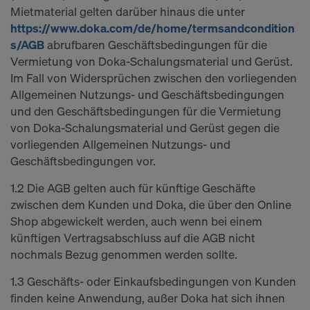
decision under Article 45 GDPR or adequate
Mietmaterial gelten darüber hinaus die unter
safeguards under Article 46 GDPR exist, your
https://www.doka.com/de/home/termsandcondition
consent extends to this as well. In such cases,
s/AGB
abrufbaren Geschäftsbedingungen für die
there is a risk that your transferred data may be
Vermietung von Doka-Schalungsmaterial und Gerüst.
subject to access by authorities in these third
Im Fall von Widersprüchen zwischen den vorliegenden
countries for control and monitoring purposes, and
Allgemeinen Nutzungs- und Geschäftsbedingungen
no effective legal remedies may be available. You
und den Geschäftsbedingungen für die Vermietung
can refuse all cookies requiring consent by clicking
von Doka-Schalungsmaterial und Gerüst gegen die
"Decline" or adjust your cookie settings by clicking
vorliegenden Allgemeinen Nutzungs- und
on
Cookie Settings
at the bottom of this website
Geschäftsbedingungen vor.
and using the relevant checkboxes. You can
1.2 Die AGB gelten auch für künftige Geschäfte
withdraw your consent at any time without
zwischen dem Kunden und Doka, die über den Online
providing a reason, with future effect, by, for
Shop abgewickelt werden, auch wenn bei einem
example, clicking on
Cookie Settings
at the bottom
künftigen Vertragsabschluss auf die AGB nicht
of this website.
nochmals Bezug genommen werden sollte.
For more information on our cookies, please refer
to our
Privacy Policy
.
1.3 Geschäfts- oder Einkaufsbedingungen von Kunden
finden keine Anwendung, außer Doka hat sich ihnen
DO YOU CONSENT TO THE USE OF