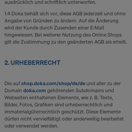
ausdrücklich und schriftlich unterworfen.
COOKIES AND THE TRANSFER OF
YOUR PERSONAL DATA TO THE
1.4 Doka behält sich vor, diese AGB jederzeit und ohne
UNITED STATES OF AMERICA?
Angabe von Gründen zu ändern. Auf die Änderung
wird der Kunde durch Zusenden einer E-Mail
hingewiesen. Bei weiterer Nutzung des Online Shops
gilt die Zustimmung zu den geänderten AGB als erteilt.
2. URHEBERRECHT
Die auf
shop.doka.com/shop/de/de
und aller zu der
Domain
doka.com
gehörenden Subdomains und
Webseiten enthaltenen Elemente, wie z. B. Texte,
Bilder, Fotos, Grafiken sind urheberrechtlich und
immaterialgüterrechtlich geschützt. Diese Elemente
dürfen nicht vervielfältigt oder anderweitig bearbeitet
oder verwendet werden.