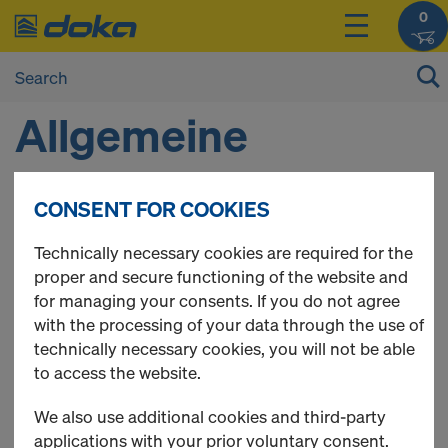
0
Allgemeine
Nutzungs- und
CONSENT FOR COOKIES
Geschäftsbedingun
Technically necessary cookies are required for the
proper and secure functioning of the website and
for managing your consents. If you do not agree
gen
with the processing of your data through the use of
technically necessary cookies, you will not be able
Doka Online Shop
to access the website.
We also use additional cookies and third-party
applications with your prior voluntary consent.