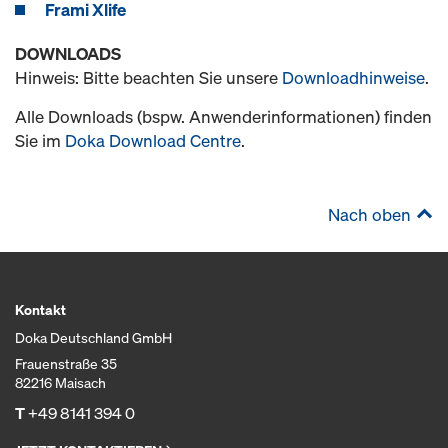
Frami Xlife
DOWNLOADS
Hinweis: Bitte beachten Sie unsere
Downloadhinweise
.
Alle Downloads (bspw. Anwenderinformationen) finden
Sie im
Doka Download Centre
.
Nach oben
Kontakt
Doka Deutschland GmbH
Frauenstraße 35
82216 Maisach
T
+49 8141 394 0