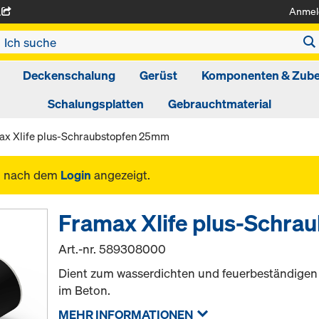
Anmel
A
Deckenschalung
Gerüst
Komponenten & Zub
Schalungsplatten
Gebrauchtmaterial
ax Xlife plus-Schraubstopfen 25mm
n nach dem
Login
angezeigt.
Framax Xlife plus-Schr
Art.-nr.
589308000
Dient zum wasserdichten und feuerbeständigen 
im Beton.
MEHR INFORMATIONEN