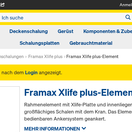
Anmel
A
Deckenschalung
Gerüst
Komponenten & Zub
Schalungsplatten
Gebrauchtmaterial
schalungen
Framax Xlife plus
Framax Xlife plus-Element
n nach dem
Login
angezeigt.
Framax Xlife plus-Eleme
Rahmenelement mit Xlife-Platte und innenliegen
großflächiges Schalen mit dem Kran. Das Elemen
bedienbaren Ankersystem geankert.
MEHR INFORMATIONEN