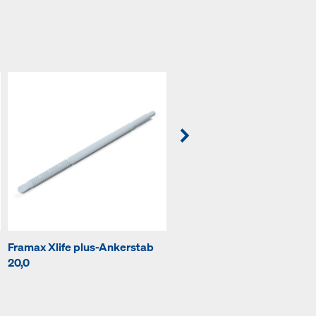
Framax Xlife plus-Ankerstab
Framax-Schnellspanner RU
20,0