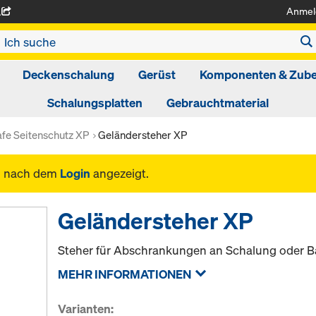
Anmel
A
Deckenschalung
Gerüst
Komponenten & Zub
Schalungsplatten
Gebrauchtmaterial
fe Seitenschutz XP
Geländersteher XP
n nach dem
Login
angezeigt.
Geländersteher XP
Steher für Abschrankungen an Schalung oder B
MEHR INFORMATIONEN
Varianten: