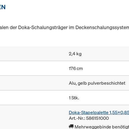
EN
halen der Doka-Schalungsträger im Deckenschalungssyste
2,4 kg
176 cm
Alu, gelb pulverbeschichtet
1 Stk.
Doka-Stapelpalette 1,55x0,
Art.-Nr.: 586151000
Mehrweggebinde benötigt 