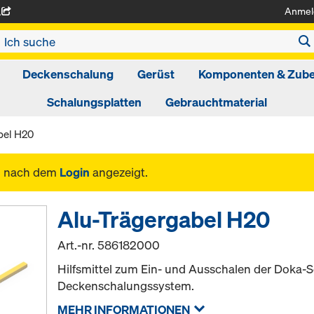
Anmel
A
Deckenschalung
Gerüst
Komponenten & Zub
Schalungsplatten
Gebrauchtmaterial
bel H20
n nach dem
Login
angezeigt.
Alu-Trägergabel H20
Art.-nr.
586182000
Hilfsmittel zum Ein- und Ausschalen der Doka-
Deckenschalungssystem.
MEHR INFORMATIONEN