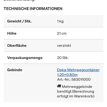
TECHNISCHE INFORMATIONEN
Gewicht / Stk.
1 kg
Höhe
21 cm
Oberfläche
verzinkt
Verpackungsmenge
20 Stk.
Gebinde
Doka-Mehrwegcontainer
1,20x0,80m
Art.-Nr.: 583011000
Mehrweggebinde
benötigt (Berechnung
erfolgt im Warenkorb)