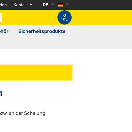
den
Kontakt
DE
0
ehör
Sicherheitsprodukte
m
w. an der Schalung.