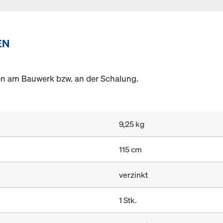
EN
 am Bauwerk bzw. an der Schalung.
9,25 kg
115 cm
verzinkt
1 Stk.