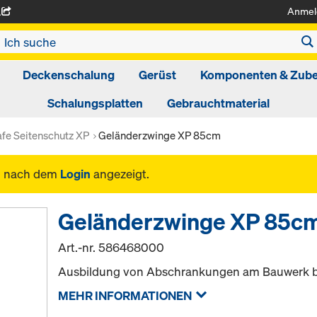
Anmel
A
Deckenschalung
Gerüst
Komponenten & Zub
Schalungsplatten
Gebrauchtmaterial
fe Seitenschutz XP
Geländerzwinge XP 85cm
n nach dem
Login
angezeigt.
Geländerzwinge XP 85c
Art.-nr.
586468000
Ausbildung von Abschrankungen am Bauwerk bz
MEHR INFORMATIONEN