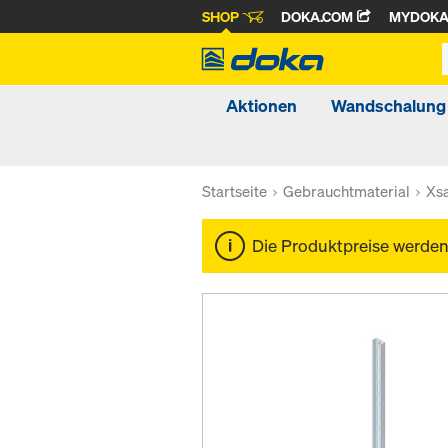
SHOP
DOKA.COM
MYDOK
Aktionen
Wandschalung
Startseite
Gebrauchtmaterial
Xsa
Die Produktpreise werde