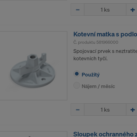
e údaje jsou k dispozici americkým úřadům pro účely kontr
Množství
í, a Vy z velké části nemáte účinná a prosaditelná práva v
erických úřadů.
e, které předáváme do USA, jsou především IP-adresy („Inte
Kotevní matka s podlo
dress“).
Č. produktu
581966000
cími příjemci spolupracujeme prostřednictvím různých aplik
Spojovací prvek s neztratit
kotevních tyčí.
ok LLC
LLC
Použitý
 Inc.
ft Corporation
Nájem / měsíc
e Imaging Holdings Inc.
Science Group LLC
Množství
b Inc.
e Desk, Inc.
LLC
e LLC
Sloupek ochranného z