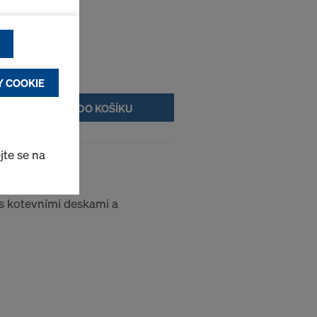
funkční &
uživatele
Y COOKIE
DO KOŠÍKU
aně osobních
ené nastavení
jte se na
0
me těmto
 s kotevními deskami a
opský soudní
dající úrovni
jakožto třetí
e především v