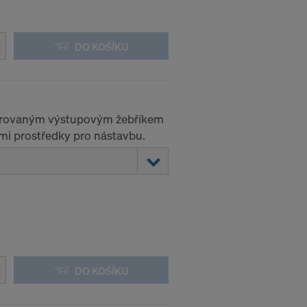
DO KOŠÍKU
egrovaným výstupovým žebříkem
ími prostředky pro nástavbu.
DO KOŠÍKU