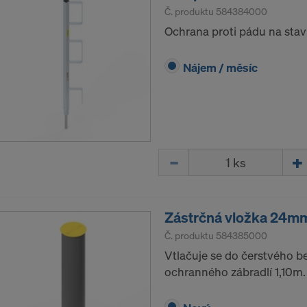
 Váš výslovný souhlas, abychom mohli těmto poskytovat
Č. produktu
584384000
še osobní údaje.
Ochrana proti pádu na stav
 cookie na webové stránce můžete Váš souhlas kdykoliv s
Nájem / měsíc
dvolat.
ÍTE S POUŽÍVÁNÍM COOKIES A PŘEDÁVÁNÍM
H ÚDAJŮ DO USA?
Množství
Zástrčná vložka 24m
Č. produktu
584385000
Vtlačuje se do čerstvého b
ochranného zábradlí 1,10m.