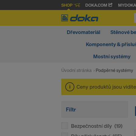
SHOP
DOKA.COM
MYDOK
Dřevomateriál
Stěnové b
Komponenty & příslu
Mostní systémy
Úvodní stránka
Podpěrné systémy
Ceny produktů jsou vidit
Filtr
Bezpečnostní díly
(19)