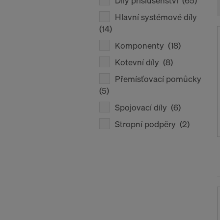
Díly příslušenství
(65)
Hlavní systémové díly
(14)
Komponenty
(18)
Kotevní díly
(8)
Přemísťovací pomůcky
(5)
Spojovací díly
(6)
Stropní podpěry
(2)