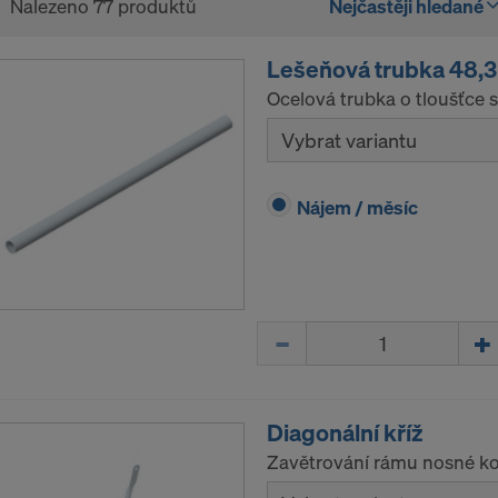
Nalezeno 77 produktů
Nejčastěji hledané
Lešeňová trubka 48
Ocelová trubka o tloušťce 
Vybrat variantu
Nájem / měsíc
Množství
Diagonální kříž
Zavětrování rámu nosné ko