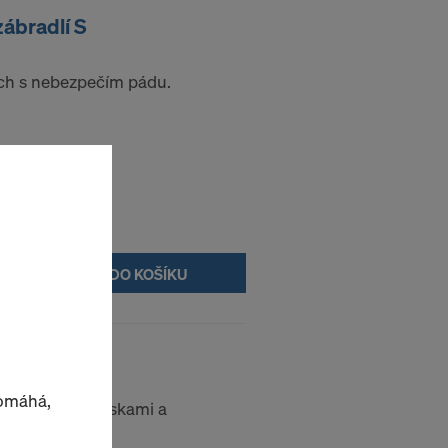
ábradlí S
ech s nebezpečím pádu.
DO KOŠÍKU
pomáhá,
 s kotevními deskami a