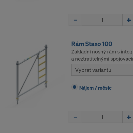
Množství
Rám Staxo 100
Základní nosný rám s int
a neztratitelnými spojovac
Vybrat variantu
Nájem / měsíc
Množství