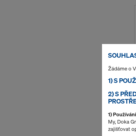
SOUHLAS
Žádáme o V
1) S POU
2) S PŘ
PROSTŘE
1) Používán
My, Doka Gm
zajišťovat 