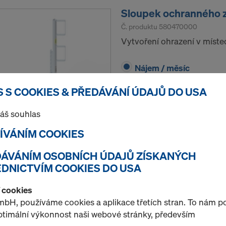
Sloupek ochranného z
Č. produktu
580470000
Vytvoření ohrazení v míst
Nájem / měsíc
 S COOKIES & PŘEDÁVÁNÍ ÚDAJŮ DO USA
áš souhlas
ŽÍVÁNÍM COOKIES
Množství
EDÁVÁNÍM OSOBNÍCH ÚDAJŮ ZÍSKANÝCH
DNICTVÍM COOKIES DO USA
Křídlová matice 15,0
í cookies
Č. produktu
581961000
bH, používáme cookies a aplikace třetích stran. To nám 
Spojovací prvek při použití
optimální výkonnost naši webové stránky, především
kotevními tyčemi.