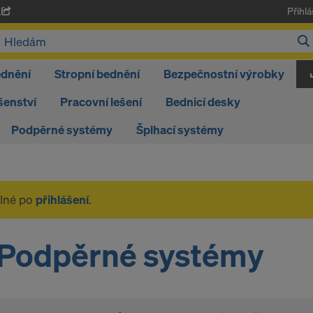
Přihlá
A
ednění
Stropní bednění
Bezpečnostní výrobky
šenství
Pracovní lešení
Bednicí desky
Podpěrné systémy
Šplhací systémy
elné po
přihlášení
.
Podpěrné systémy