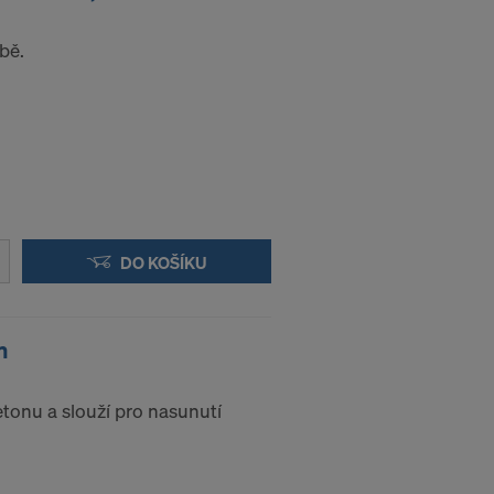
elům nadále
bě.
 účinkem do
 VAŠICH
DO KOŠÍKU
m
etonu a slouží pro nasunutí