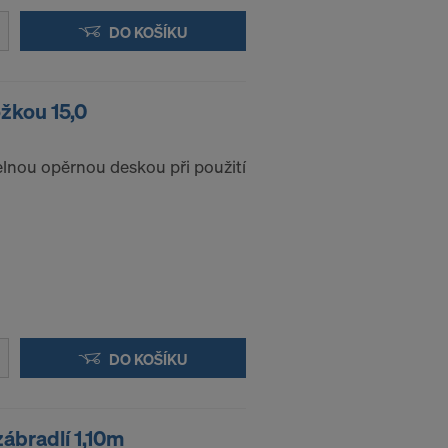
oly a
DO KOŠÍKU
ůči tomuto
rnet-
žkou 15,0
ací:
elnou opěrnou deskou při použití
DO KOŠÍKU
ábradlí 1,10m