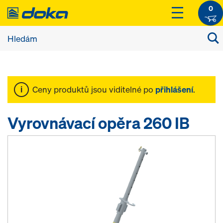
0
Ceny produktů jsou viditelné po
přihlášení
.
Vyrovnávací opěra 260 IB