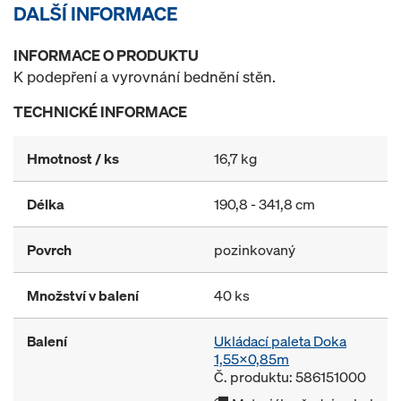
DALŠÍ INFORMACE
INFORMACE O PRODUKTU
K podepření a vyrovnání bednění stěn.
TECHNICKÉ INFORMACE
Hmotnost / ks
16,7 kg
Délka
190,8 - 341,8 cm
Povrch
pozinkovaný
Množství v balení
40 ks
Balení
Ukládací paleta Doka
1,55x0,85m
Č. produktu: 586151000