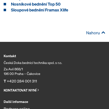
Nosníkové bednění Top 50
Sloupové bednění Framax Xlife
Nahoru
Kontakt
Česká Doka bednicí technika spol. s r.o.
Za Avií 868/1
196 00 Praha – Čakovice
T
+420 284 001 311
KONTAKTOVAT NYNÍ
Další informace
Podpora online