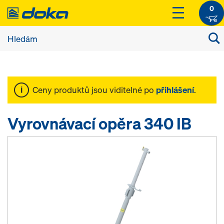
0
Ceny produktů jsou viditelné po
přihlášení
.
Vyrovnávací opěra 340 IB