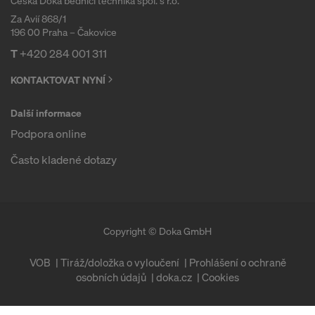
Česká Doka bednicí technika spol. s r.o.
Za Avií 868/1
196 00 Praha – Čakovice
T
+420 284 001 311
KONTAKTOVAT NYNÍ
Další informace
Podpora online
Často kladené dotazy
Copyright © Doka GmbH
VOB
Tiráž/doložka o vyloučení
Prohlášení o ochraně
osobních údajů
doka.cz
Cookies