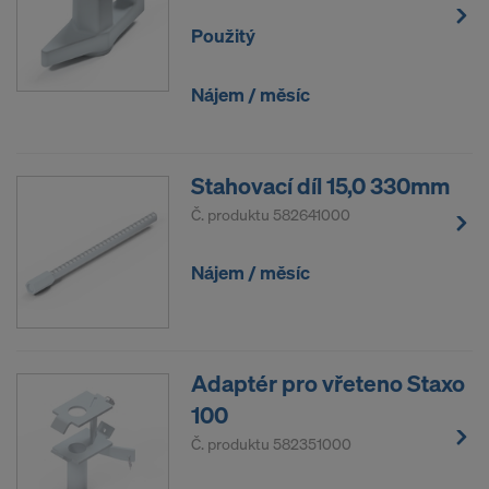
V nastavení cookie na webové stránce můžete Váš
Použitý
souhlas kdykoliv s účinkem do budoucna odvolat.
SOUHLASÍTE S POUŽÍVÁNÍM
Nájem / měsíc
COOKIES A PŘEDÁVÁNÍM VAŠICH
OSOBNÍCH ÚDAJŮ DO USA?
Stahovací díl 15,0 330mm
Č. produktu
582641000
Nájem / měsíc
Adaptér pro vřeteno Staxo
100
Č. produktu
582351000