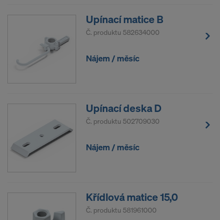
především IP-adresy („Internet-Protocol-Address“).
Upínací matice B
S následujícími příjemci spolupracujeme
Č. produktu
582634000
prostřednictvím různých aplikací:
Nájem / měsíc
Facebook LLC
Google LLC
MaxMind Inc.
Microsoft Corporation
Monotype Imaging Holdings Inc.
Upínací deska D
Rocket Science Group LLC
Č. produktu
502709030
Sketchfab Inc.
The Trade Desk, Inc.
Nájem / měsíc
Vimeo LLC
YouTube LLC
Potřebujeme Váš výslovný souhlas, abychom
Křídlová matice 15,0
mohli těmto poskytovatelům nadále předávat Vaše
osobní údaje.
Č. produktu
581961000