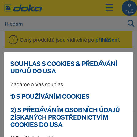
0
Ceny produktů jsou viditelné po
přihlášení
.
Nosná konstrukce
SOUHLAS S COOKIES & PŘEDÁVÁNÍ
ÚDAJŮ DO USA
Staxo 100
Žádáme o Váš souhlas
1) S POUŽÍVÁNÍM COOKIES
2) S PŘEDÁVÁNÍM OSOBNÍCH ÚDAJŮ
1
(cur
Nalezeno 52 produktů
ZÍSKANÝCH PROSTŘEDNICTVÍM
COOKIES DO USA
Nejčastěji hledané