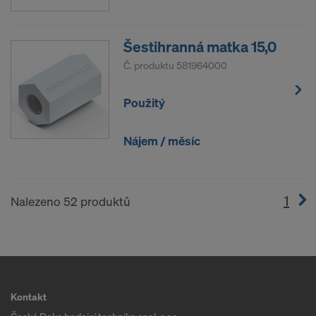
Šestihranná matka 15,0
Č. produktu
581964000
Použitý
Nájem / měsíc
1
(cur
Nalezeno 52 produktů
Kontakt