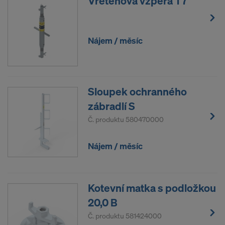
Vřetenová vzpěra T7
Nájem / měsíc
Sloupek ochranného
zábradlí S
Č. produktu
580470000
Nájem / měsíc
Kotevní matka s podložkou
20,0 B
Č. produktu
581424000