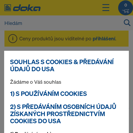
0
Ceny produktů jsou viditelné po
přihlášení
.
Nosníkové bednění
SOUHLAS S COOKIES & PŘEDÁVÁNÍ
ÚDAJŮ DO USA
Top 50
Žádáme o Váš souhlas
1) S POUŽÍVÁNÍM COOKIES
2) S PŘEDÁVÁNÍM OSOBNÍCH ÚDAJŮ
1
(cur
Nalezeno 75 produktů
ZÍSKANÝCH PROSTŘEDNICTVÍM
COOKIES DO USA
Nejčastěji hledané