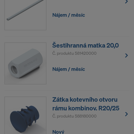
především IP-adresy („Internet-Protocol-Address“).
Nájem / měsíc
S následujícími příjemci spolupracujeme
prostřednictvím různých aplikací:
Facebook LLC
Google LLC
Šestihranná matka 20,0
MaxMind Inc.
Č. produktu
581420000
Microsoft Corporation
Monotype Imaging Holdings Inc.
Nájem / měsíc
Rocket Science Group LLC
Sketchfab Inc.
The Trade Desk, Inc.
Vimeo LLC
Zátka kotevního otvoru
YouTube LLC
rámu kombinov. R20/25
Potřebujeme Váš výslovný souhlas, abychom
Č. produktu
588180000
mohli těmto poskytovatelům nadále předávat Vaše
osobní údaje.
Nový