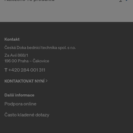
Kontakt
Česká Doka bednicí technika spol. s r.o.
Za Avií 868/1
196 00 Praha – Čakovice
T
+420 284 001 311
KONTAKTOVAT NYNÍ
Další informace
Podpora online
Často kladené dotazy