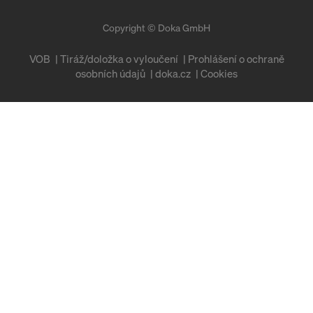
Copyright © Doka GmbH
VOB
Tiráž/doložka o vyloučení
Prohlášení o ochraně
osobních údajů
doka.cz
Cookies