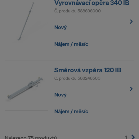
Vyrovnávací opěra 340 IB
Č. produktu
588696000
Nový
Nájem / měsíc
Směrová vzpěra 120 IB
Č. produktu
588248500
Nový
Nájem / měsíc
1
(cur
Nalezeno 75 produktů