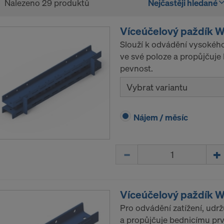
Nalezeno 29 produktů
Nejčastěji hledané
Víceúčelový paždík 
Slouží k odvádění vysokého
ve své poloze a propůjčuje 
pevnost.
Vybrat variantu
Nájem / měsíc
Množství
Víceúčelový paždík 
Pro odvádění zatížení, udr
a propůjčuje bednicímu prvk