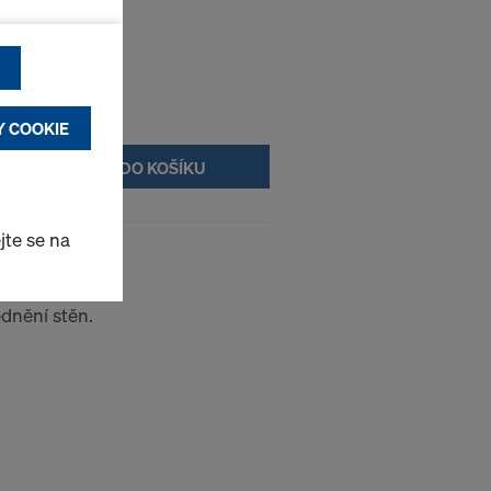
funkční &
uživatele
Y COOKIE
DO KOŠÍKU
aně osobních
ené nastavení
jte se na
0 IB
me těmto
dnění stěn.
opský soudní
dající úrovni
jakožto třetí
e především v