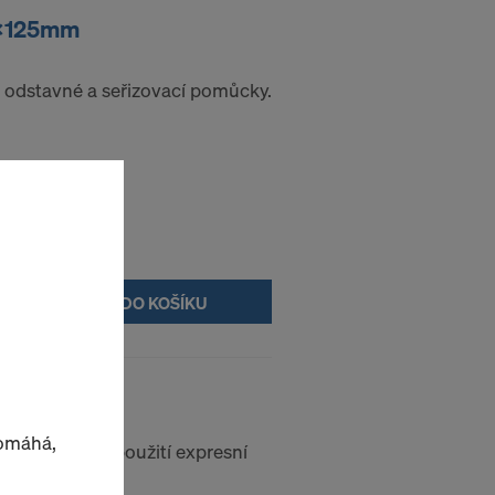
6x125mm
 odstavné a seřizovací pomůcky.
DO KOŠÍKU
pomáhá,
o opakované použití expresní