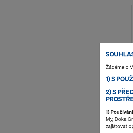
SOUHLAS
Žádáme o V
1) S POU
2) S PŘ
PROSTŘE
1) Používán
My, Doka Gm
zajišťovat 