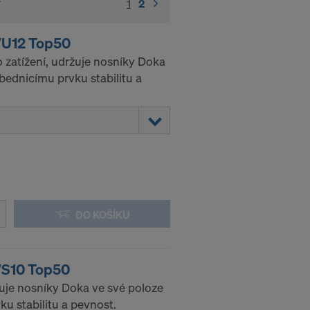
1
(current)
2
WU12 Top50
 zatížení, udržuje nosníky Doka
bednicímu prvku stabilitu a
DO KOŠÍKU
WS10 Top50
žuje nosníky Doka ve své poloze
u stabilitu a pevnost.