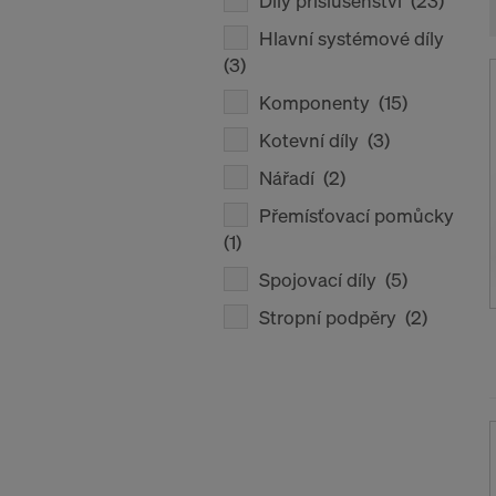
Díly příslušenství
(23)
Hlavní systémové díly
(3)
Komponenty
(15)
Kotevní díly
(3)
Nářadí
(2)
Přemísťovací pomůcky
(1)
Spojovací díly
(5)
Stropní podpěry
(2)