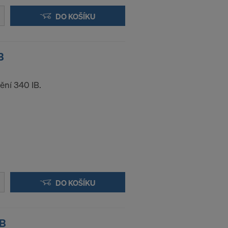
oly a
DO KOŠÍKU
ůči tomuto
rnet-
B
ací:
ění 340 IB.
DO KOŠÍKU
IB