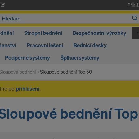
Přihlá
A
ednění
Stropní bednění
Bezpečnostní výrobky
šenství
Pracovní lešení
Bednicí desky
Podpěrné systémy
Šplhací systémy
Sloupová bednění
Sloupové bednění Top 50
elné po
přihlášení
.
Sloupové bednění Top