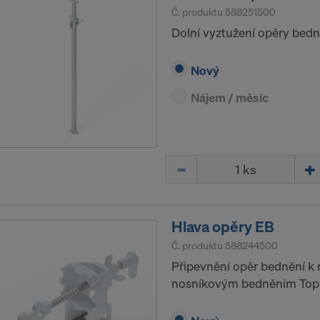
 Váš výslovný souhlas, abychom mohli těmto poskytovat
Č. produktu
588251500
še osobní údaje.
Dolní vyztužení opěry bedn
 cookie na webové stránce můžete Váš souhlas kdykoliv s
Nový
dvolat.
Nájem / měsíc
ÍTE S POUŽÍVÁNÍM COOKIES A PŘEDÁVÁNÍM
H ÚDAJŮ DO USA?
Množství
Hlava opěry EB
Č. produktu
588244500
Připevnění opěr bednění 
nosníkovým bedněním Top