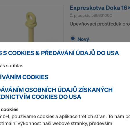
Expreskotva Doka 1
Č. produktu
588631000
Upevňovací prostředek pro
Nový
 S COOKIES & PŘEDÁVÁNÍ ÚDAJŮ DO USA
áš souhlas
ŽÍVÁNÍM COOKIES
Množství
EDÁVÁNÍM OSOBNÍCH ÚDAJŮ ZÍSKANÝCH
DNICTVÍM COOKIES DO USA
Pero Doka 16mm
í cookies
Č. produktu
588633000
bH, používáme cookies a aplikace třetích stran. To nám 
Ztracený rozpěrný prvek pr
optimální výkonnost naši webové stránky, především
kotvy Doka.