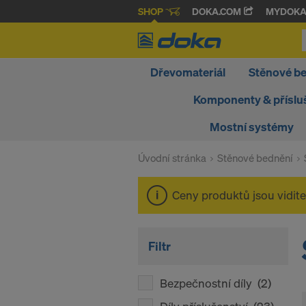
SHOP
DOKA.COM
MYDOK
Dřevomateriál
Stěnové b
Komponenty & příslu
Mostní systémy
Úvodní stránka
Stěnové bednění
Ceny produktů jsou vidit
Filtr
Bezpečnostní díly
(2)