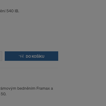
elům nadále
ění 540 IB.
 účinkem do
 VAŠICH
DO KOŠÍKU
k rámovým bedněním Framax a
 50.