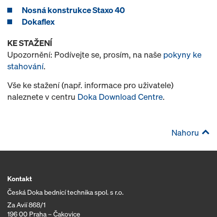
Nosná konstrukce Staxo 40
Dokaflex
KE STAŽENÍ
Upozornění: Podívejte se, prosím, na naše
pokyny ke
stahování
.
Vše ke stažení (např. informace pro uživatele)
naleznete v centru
Doka Download Centre
.
Nahoru
Kontakt
Česká Doka bednicí technika spol. s r.o.
Za Avií 868/1
196 00 Praha – Čakovice