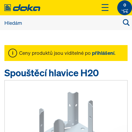
0
Ceny produktů jsou viditelné po
přihlášení
.
Spouštěcí hlavice H20