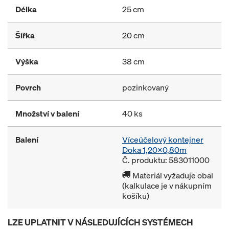
Délka
25 cm
Šířka
20 cm
Výška
38 cm
Povrch
pozinkovaný
Množství v balení
40 ks
Balení
Víceúčelový kontejner
Doka 1,20x0,80m
Č. produktu: 583011000
Materiál vyžaduje obal
(kalkulace je v nákupním
košíku)
LZE UPLATNIT V NÁSLEDUJÍCÍCH SYSTÉMECH