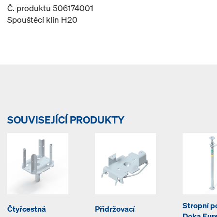
Č. produktu 506174001
Spouštěcí klín H20
SOUVISEJÍCÍ PRODUKTY
Stropní 
Čtyřcestná
Přidržovací
Doka Eur