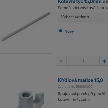
Kotevní tyč 15,0mm be
Samočistící závitová žebro
Vybrat variantu
Nový
Množství
Křídlová matice 15,0
Č. produktu
581961000
Spojovací prvek při použití
kotevními tyčemi.