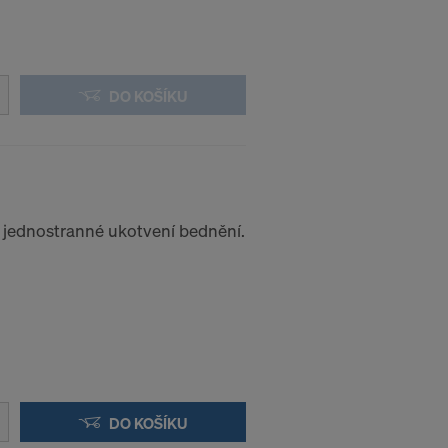
oly a
ůči tomuto
DO KOŠÍKU
rnet-
ací:
 jednostranné ukotvení bednění.
DO KOŠÍKU