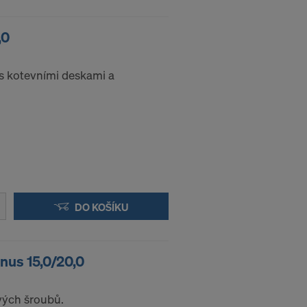
elům nadále
,0
 účinkem do
 s kotevními deskami a
 VAŠICH
DO KOŠÍKU
onus 15,0/20,0
vých šroubů.