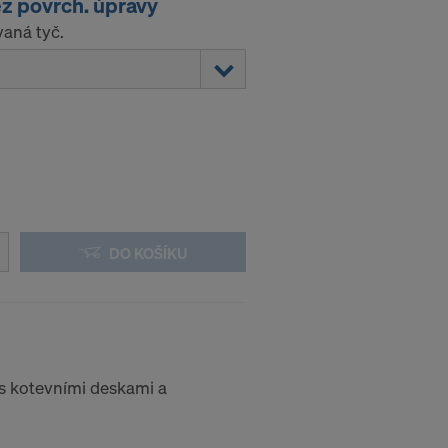
z povrch. úpravy
vaná tyč.
DO KOŠÍKU
 s kotevními deskami a