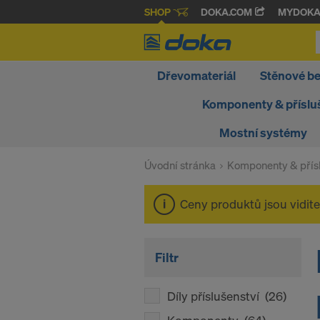
SHOP
DOKA.COM
MYDOK
Dřevomateriál
Stěnové b
Komponenty & příslu
Mostní systémy
Úvodní stránka
Komponenty & přísl
Ceny produktů jsou vidit
Filtr
Díly příslušenství
(26)