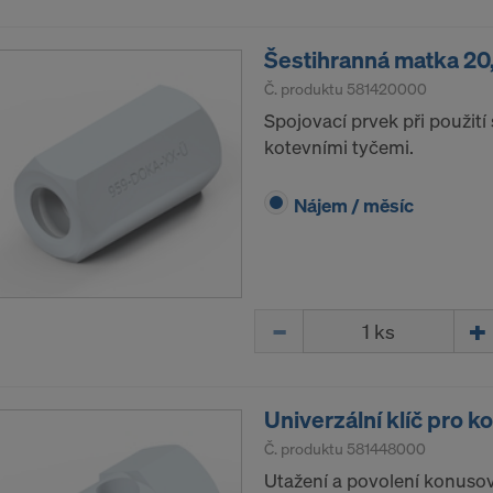
 Váš výslovný souhlas, abychom mohli těmto poskytovat
še osobní údaje.
Šestihranná matka 20
 cookie na webové stránce můžete Váš souhlas kdykoliv s
Č. produktu
581420000
dvolat.
Spojovací prvek při použití
kotevními tyčemi.
ÍTE S POUŽÍVÁNÍM COOKIES A PŘEDÁVÁNÍM
H ÚDAJŮ DO USA?
Nájem / měsíc
Množství
Univerzální klíč pro k
Č. produktu
581448000
Utažení a povolení konuso