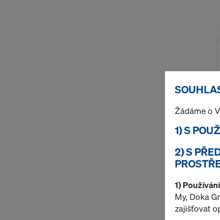
SOUHLAS
Žádáme o V
1) S POU
2) S PŘ
PROSTŘE
1) Používán
My, Doka Gm
zajišťovat 