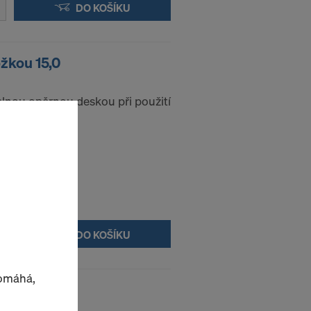
DO KOŠÍKU
žkou 15,0
elnou opěrnou deskou při použití
DO KOŠÍKU
pomáhá,
ožkou 20,0 B