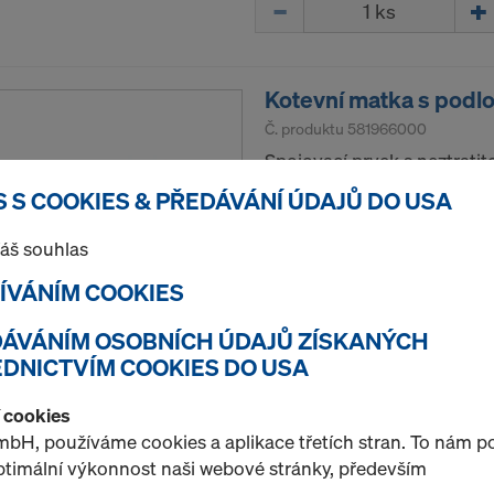
Množství
Kotevní matka s podlo
Č. produktu
581966000
Spojovací prvek s neztratit
kotevních tyčí.
 S COOKIES & PŘEDÁVÁNÍ ÚDAJŮ DO USA
Použitý
áš souhlas
Nájem / měsíc
ŽÍVÁNÍM COOKIES
EDÁVÁNÍM OSOBNÍCH ÚDAJŮ ZÍSKANÝCH
Množství
DNICTVÍM COOKIES DO USA
í cookies
bH, používáme cookies a aplikace třetích stran. To nám 
Kotevní matka s podl
optimální výkonnost naši webové stránky, především
Č. produktu
581424000