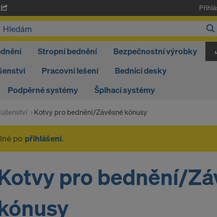
Přihlá
A
ednění
Stropní bednění
Bezpečnostní výrobky
šenství
Pracovní lešení
Bednicí desky
Podpěrné systémy
Šplhací systémy
ušenství
Kotvy pro bednění/Závěsné kónusy
elné po
přihlášení
.
Kotvy pro bednění/Z
kónusy