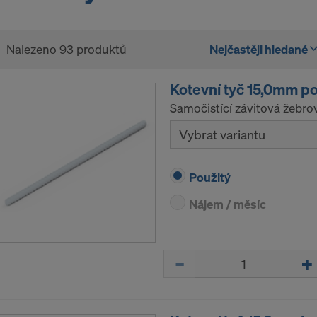
Nalezeno 93 produktů
Nejčastěji hledané
Kotevní tyč 15,0mm p
Samočistící závitová žebro
Vybrat variantu
Použitý
Nájem / měsíc
Množství