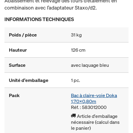
Abaissement et relevage des tours d’étaiement en
combinaison avec l’adaptateur Staxo/d2.
INFORMATIONS TECHNIQUES
Poids / pièce
31 kg
Hauteur
126 cm
Surface
avec laquage bleu
Unité d'emballage
1 pc.
Pack
Bac à claire-voie Doka
1,70x0,80m
Réf. : 583012000
Article d'emballage
nécessaire (calcul dans
le panier)