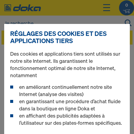
0
RÉGLAGES DES COOKIES ET DES
APPLICATIONS TIERS
Vous pouvez afficher les prix de vos produits
Des cookies et applications tiers sont utilisés sur
après vous être
connecté(e)
ou
inscrit(e)
.
notre site Internet. Ils garantissent le
fonctionnement optimal de notre site Internet,
notamment
Alu beam
en améliorant continuellement notre site
Internet (analyse des visites)
en garantissant une procédure d’achat fluide
dans la boutique en ligne Doka et
1 produits trouvés
en affichant des publicités adaptées à
l’utilisateur sur des plates-formes spécifiques.
Le plus recherché