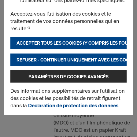
l’utilisateur sur des plates-formes spécifiques.
Le plus recherché
Acceptez-vous l’utilisation des cookies et le
traitement de vos données personnelles qui en
résulte ?
DokaPly MDO w/sealed
back 18mm 4'-0x8'-0 TDG
ACCEPTER TOUS LES COOKIES (Y COMPRIS LES FOURN
Réf.
744004168
Dokaply MDO est un
REFUSER - CONTINUER UNIQUEMENT AVEC LES COOKIE
contreplaqué spécial
conçu pour la résistance et la
PARAMÈTRES DE COOKIES AVANCÉS
durabilité. Cela donne au béton
un finit mat et ne laisse pas de
Des informations supplémentaires sur l’utilisation
traces de grain.
des cookies et les possibilités de retrait figurent
Dokaply MDO est enduit d'un
dans la
Déclaration de protection des données
.
côté avec une superposition de
densité moyenne
(MDO) et d'un film phénolique de
l'autre. MDO est un papier Kraft