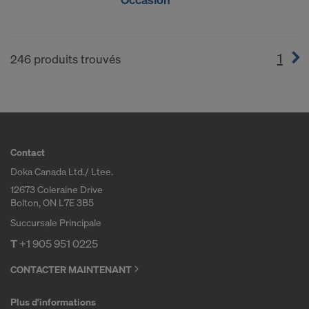
1
(cur
246 produits trouvés
Contact
Doka Canada Ltd./ Ltee.
12673 Coleraine Drive
Bolton, ON L7E 3B5
Succursale Principale
T
+1 905 951 0225
CONTACTER MAINTENANT
Plus d'informations