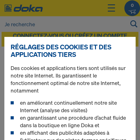
0
RÉGLAGES DES COOKIES ET DES
APPLICATIONS TIERS
Vous pouvez afficher les prix de vos produits
après vous être
connecté(e)
ou
inscrit(e)
.
Des cookies et applications tiers sont utilisés sur
notre site Internet. Ils garantissent le
Composants et
fonctionnement optimal de notre site Internet,
notamment
accessoires
en améliorant continuellement notre site
Internet (analyse des visites)
en garantissant une procédure d’achat fluide
dans la boutique en ligne Doka et
en affichant des publicités adaptées à
1
(cur
246 produits trouvés