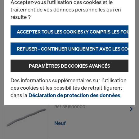
Acceptez-vous l’utilisation des cookies et le
traitement de vos données personnelles qui en
Le plus recherché
résulte ?
Écrou hexagonal 26,5
ACCEPTER TOUS LES COOKIES (Y COMPRIS LES FOURN
Réf.
581985000
REFUSER - CONTINUER UNIQUEMENT AVEC LES COOKIE
Neuf
PARAMÈTRES DE COOKIES AVANCÉS
Occasion
Des informations supplémentaires sur l’utilisation
des cookies et les possibilités de retrait figurent
dans la
Déclaration de protection des données
.
Tige zigzag 26,5
Réf.
581900000
Neuf