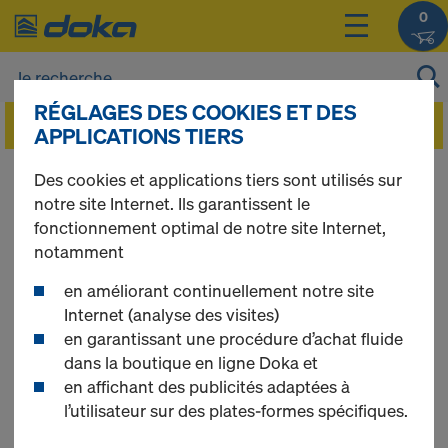
0
RÉGLAGES DES COOKIES ET DES
APPLICATIONS TIERS
Vous pouvez afficher les prix de vos produits
Des cookies et applications tiers sont utilisés sur
après vous être
connecté(e)
ou
inscrit(e)
.
notre site Internet. Ils garantissent le
fonctionnement optimal de notre site Internet,
notamment
Système d'ancrage
en améliorant continuellement notre site
Internet (analyse des visites)
26,5
en garantissant une procédure d’achat fluide
dans la boutique en ligne Doka et
en affichant des publicités adaptées à
l’utilisateur sur des plates-formes spécifiques.
6 produits trouvés