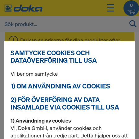
0
Du kan se priserna för dina produkter efter
inloggning
.
SAMTYCKE COOKIES OCH
DATAÖVERFÖRING TILL USA
3-skiktsskiva
Vi ber om samtycke
1) OM ANVÄNDNING AV COOKIES
2) FÖR ÖVERFÖRING AV DATA
2 produkter hittade
INSAMLADE VIA COOKIES TILL USA
Mest sökta
1) Användning av cookies
Vi, Doka GmbH, använder cookies och
Doka 3-skiktsplatta 3-SO
applikationer från tredje part. Detta hjälper oss att