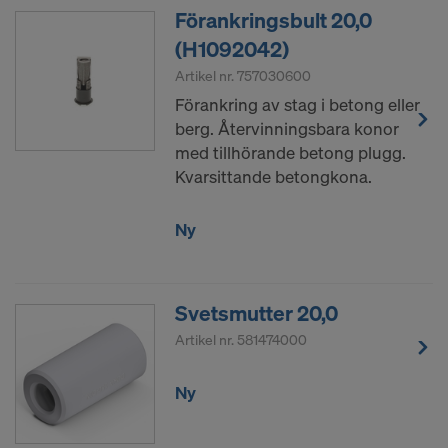
ÄR DU I INFÖRSTÅDD MED
Förankringsbult 20,0
ANVÄNDNINGEN AV COOKIES OCH
(H1092042)
ÖVERFÖRINGEN AV DINA
Artikel nr.
757030600
PERSONUPPGIFTER TILL USA?
Förankring av stag i betong eller
berg. Återvinningsbara konor
med tillhörande betong plugg.
Kvarsittande betongkona.
Ny
Svetsmutter 20,0
Artikel nr.
581474000
Ny