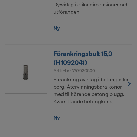
Dywidag i olika dimensioner och
Facebook LLC
utföranden.
Google LLC
MaxMind Inc.
Ny
Microsoft Corporation
Monotype Imaging Holdings Inc.
Rocket Science Group LLC
Förankringsbult 15,0
Sketchfab Inc.
The Trade Desk, Inc.
(H1092041)
Vimeo LLC
Artikel nr.
757030500
YouTube LLC
Förankring av stag i betong eller
berg. Återvinningsbara konor
Vi behöver ditt uttryckliga samtycke för att även i
med tillhörande betong plugg.
fortsättningen kunna överföra dina
Kvarsittande betongkona.
personuppgifter.
Du kan när som helst återkalla ditt samtycke med
Ny
framtida verkan genom att du öppnar
cookieinställningarna på webbsidan.