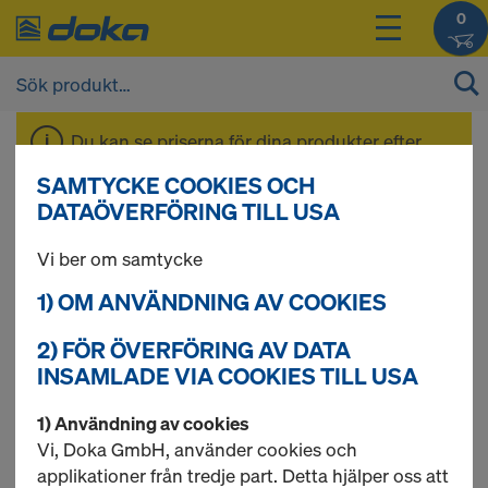
0
Du kan se priserna för dina produkter efter
inloggning
.
SAMTYCKE COOKIES OCH
DATAÖVERFÖRING TILL USA
Stagtillbehör
Vi ber om samtycke
1) OM ANVÄNDNING AV COOKIES
2) FÖR ÖVERFÖRING AV DATA
8 produkter hittade
INSAMLADE VIA COOKIES TILL USA
Mest sökta
1) Användning av cookies
Vi, Doka GmbH, använder cookies och
Tallriksmutter 20,0 B
applikationer från tredje part. Detta hjälper oss att