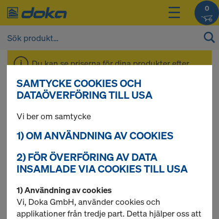
0
Du kan se priserna för dina produkter efter
inloggning
.
SAMTYCKE COOKIES OCH
DATAÖVERFÖRING TILL USA
Doka formstag
Vi ber om samtycke
1) OM ANVÄNDNING AV COOKIES
2) FÖR ÖVERFÖRING AV DATA
1 produkter hittade
INSAMLADE VIA COOKIES TILL USA
Mest sökta
1) Användning av cookies
Vi, Doka GmbH, använder cookies och
Spännstag 15,0mm
applikationer från tredje part. Detta hjälper oss att