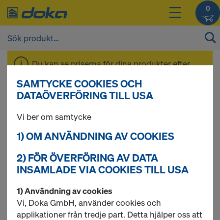
0
Du kan se priserna för dina produkter efter
inloggning
.
SAMTYCKE COOKIES OCH
DATAÖVERFÖRING TILL USA
Vattentätning
Vi ber om samtycke
1) OM ANVÄNDNING AV COOKIES
2) FÖR ÖVERFÖRING AV DATA
3 produkter hittade
INSAMLADE VIA COOKIES TILL USA
Mest sökta
1) Användning av cookies
Vi, Doka GmbH, använder cookies och
Tätbricka 20,0
applikationer från tredje part. Detta hjälper oss att